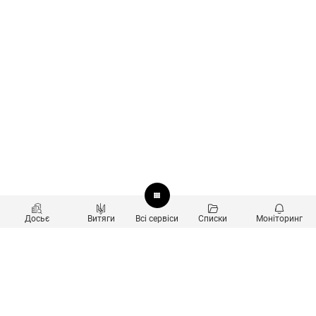
Досьє
Витяги
Всі сервіси
Списки
Моніторинг
Перевірка контрагентів
Продукти
Пошук та аналіз звʼязків
Користувачам
Санкційний скринінг
new