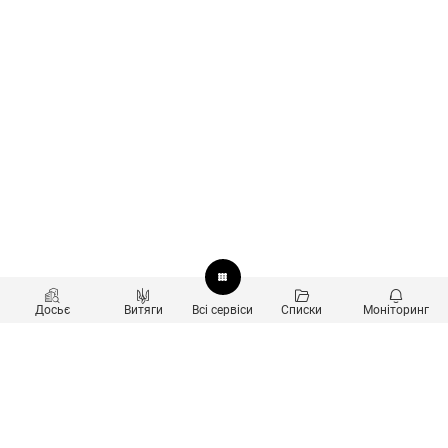
Досьє
Витяги
Всі сервіси
Списки
Моніторинг
Перевірка контрагентів
Продукти
Пошук та аналіз звʼязків
Користувачам
Санкційний скринінг
new