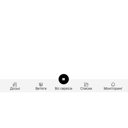
Досьє
Витяги
Всі сервіси
Списки
Моніторинг
Перевірка контрагентів
Продукти
Пошук та аналіз звʼязків
Користувачам
Санкційний скринінг
new