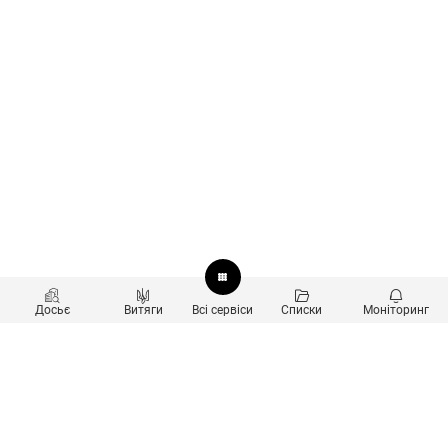
Досьє
Витяги
Всі сервіси
Списки
Моніторинг
Перевірка контрагентів
Продукти
Пошук та аналіз звʼязків
Користувачам
Санкційний скринінг
new