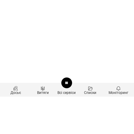
Досьє
Витяги
Всі сервіси
Списки
Моніторинг
Перевірка контрагентів
Продукти
Пошук та аналіз звʼязків
Користувачам
Санкційний скринінг
new