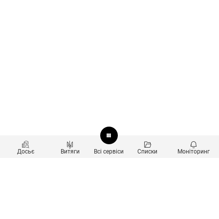
Досьє
Витяги
Всі сервіси
Списки
Моніторинг
Перевірка контрагентів
Продукти
Пошук та аналіз звʼязків
Користувачам
Санкційний скринінг
new