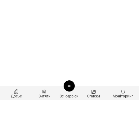
Досьє
Витяги
Всі сервіси
Списки
Моніторинг
Перевірка контрагентів
Продукти
Пошук та аналіз звʼязків
Користувачам
Санкційний скринінг
new