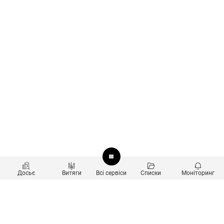
Досьє
Витяги
Всі сервіси
Списки
Моніторинг
Перевірка контрагентів
Продукти
Пошук та аналіз звʼязків
Користувачам