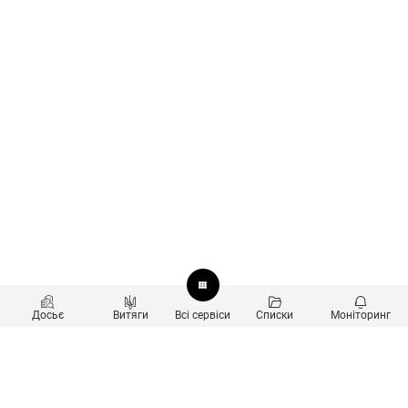
Досьє
Витяги
Всі сервіси
Списки
Моніторинг
Перевірка контрагентів
Продукти
Пошук та аналіз звʼязків
Користувачам