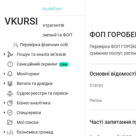
big data platform
VKURSI
Перевірка контрагентів
ФОП ГОРОБЕ
Досьє на компанії та ФОП
Перевірка фізичних осіб
Перевірка ФОП ГОРОБЕ
суміжних послуг, регіо
Пошук та аналіз звʼязків
Санкційний скринінг
new
Основні відомост
Моніторинг
Витяги та довідки
Статус
Судові реєстри та сервіси
Регіон
Бізнес-аналітика
Спецсервіси
Часті запитанн
Мої списки
Економіка громад