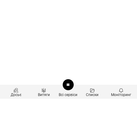
Досьє
Витяги
Всі сервіси
Списки
Моніторинг
Перевірка контрагентів
Продукти
Пошук та аналіз звʼязків
Користувачам
Санкційний скринінг
new