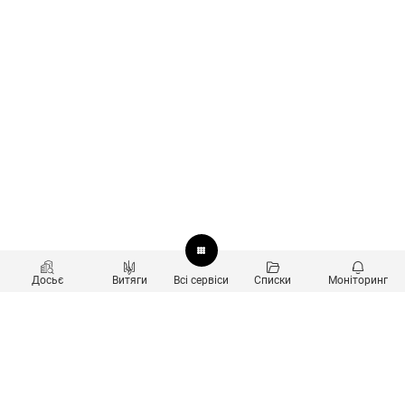
Досьє
Витяги
Всі сервіси
Списки
Моніторинг
Перевірка контрагентів
Продукти
Пошук та аналіз звʼязків
Користувачам
Санкційний скринінг
new