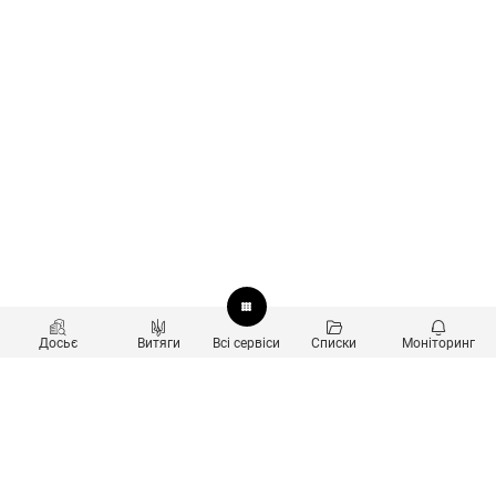
Досьє
Витяги
Всі сервіси
Списки
Моніторинг
Перевірка контрагентів
Продукти
Пошук та аналіз звʼязків
Користувачам
Санкційний скринінг
new