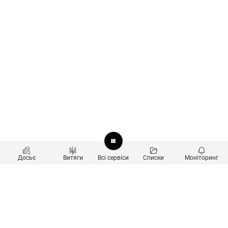
Досьє
Витяги
Всі сервіси
Списки
Моніторинг
Перевірка контрагентів
Продукти
Пошук та аналіз звʼязків
Користувачам
Санкційний скринінг
new