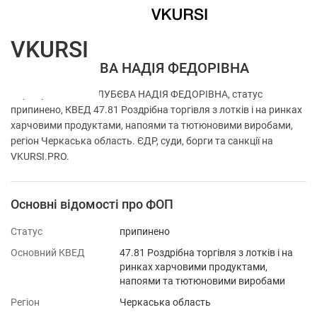
VKURSI
ФОП ГОЛУБЄВА НАДІЯ ФЕДОРІВНА
Перевірка ФОП ГОЛУБЄВА НАДІЯ ФЕДОРІВНА, статус
припинено, КВЕД 47.81 Роздрібна торгівля з лотків і на ринках
харчовими продуктами, напоями та тютюновими виробами,
регіон Черкаська область. ЄДР, суди, борги та санкції на
VKURSI.PRO.
Основні відомості про ФОП
Статус
припинено
Основний КВЕД
47.81 Роздрібна торгівля з лотків і на
ринках харчовими продуктами,
напоями та тютюновими виробами
Регіон
Черкаська область