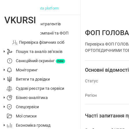
big data platform
VKURSI
Перевірка контрагентів
ФОП ГОЛОВА
Досьє на компанії та ФОП
Перевірка фізичних осіб
Перевірка ФОП ГОЛОВ
ОРТОПЕДИЧНИМИ ТОВАРАМ
Пошук та аналіз звʼязків
Санкційний скринінг
new
Основні відомост
Моніторинг
Витяги та довідки
Статус
Судові реєстри та сервіси
Регіон
Бізнес-аналітика
Спецсервіси
Часті запитання
Мої списки
Економіка громад