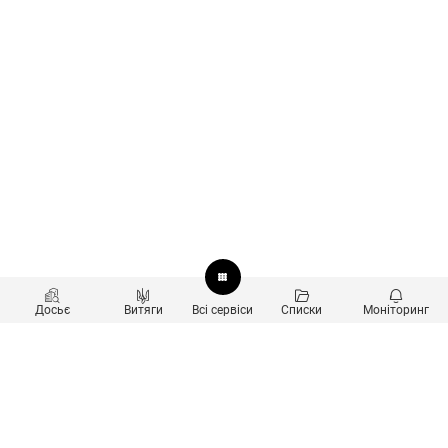
Досьє
Витяги
Всі сервіси
Списки
Моніторинг
Перевірка контрагентів
Продукти
Пошук та аналіз звʼязків
Користувачам
Санкційний скринінг
new