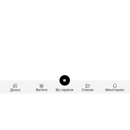
Досьє
Витяги
Всі сервіси
Списки
Моніторинг
Перевірка контрагентів
Продукти
Пошук та аналіз звʼязків
Користувачам
Санкційний скринінг
new