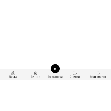
Досьє
Витяги
Всі сервіси
Списки
Моніторинг
Перевірка контрагентів
Продукти
Пошук та аналіз звʼязків
Користувачам
Санкційний скринінг
new