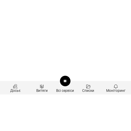
Досьє
Витяги
Всі сервіси
Списки
Моніторинг
Перевірка контрагентів
Продукти
Пошук та аналіз звʼязків
Користувачам
Санкційний скринінг
new