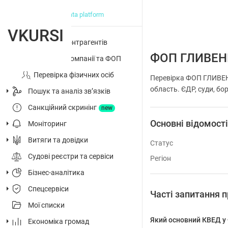
big data platform
VKURSI
Перевірка контрагентів
ФОП ГЛИВЕН
Досьє на компанії та ФОП
Перевірка фізичних осіб
Перевірка ФОП ГЛИВЕН
область. ЄДР, суди, бор
Пошук та аналіз звʼязків
Санкційний скринінг
new
Основні відомост
Моніторинг
Витяги та довідки
Статус
Судові реєстри та сервіси
Регіон
Бізнес-аналітика
Спецсервіси
Часті запитанн
Мої списки
Який основний КВЕД
Економіка громад