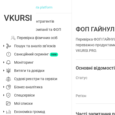
big data platform
VKURSI
Перевірка контрагентів
ФОП ГАЙНУЛ
Досьє на компанії та ФОП
Перевірка фізичних осіб
Перевірка ФОП ГАЙНУЛІ
переважно продуктами 
Пошук та аналіз звʼязків
VKURSI.PRO.
Санкційний скринінг
new
Моніторинг
Основні відомост
Витяги та довідки
Статус
Судові реєстри та сервіси
Бізнес-аналітика
Спецсервіси
Регіон
Мої списки
Економіка громад
Часті запитання