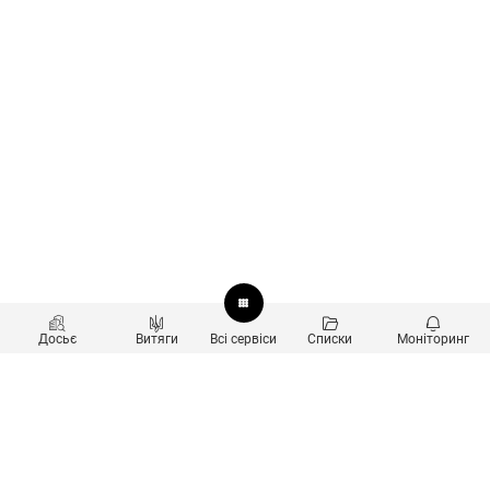
Досьє
Витяги
Всі сервіси
Списки
Моніторинг
Перевірка контрагентів
Продукти
Пошук та аналіз звʼязків
Користувачам
Санкційний скринінг
new