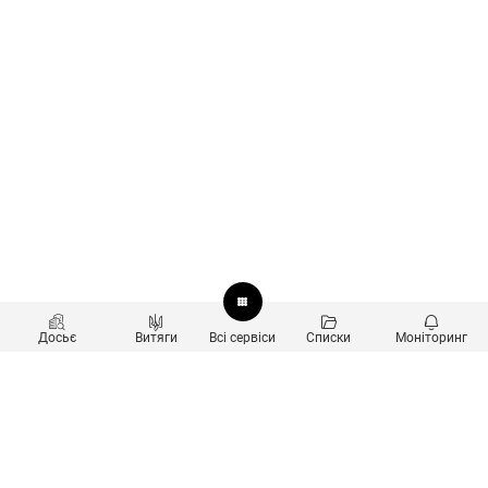
Досьє
Витяги
Всі сервіси
Списки
Моніторинг
Перевірка контрагентів
Продукти
Пошук та аналіз звʼязків
Користувачам
Санкційний скринінг
new