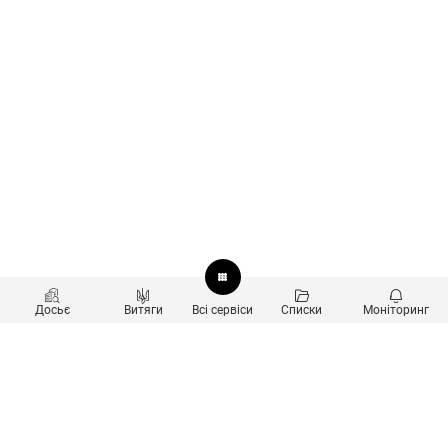
Досьє
Витяги
Всі сервіси
Списки
Моніторинг
Перевірка контрагентів
Продукти
Пошук та аналіз звʼязків
Користувачам
Санкційний скринінг
new