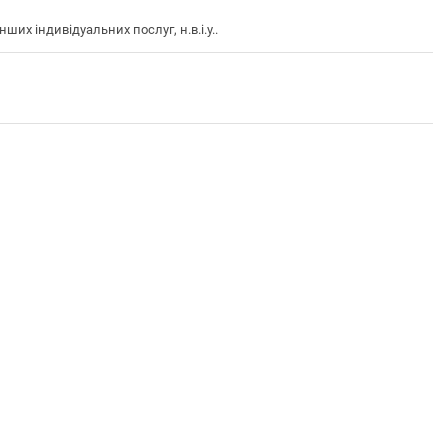
х індивідуальних послуг, н.в.і.у..