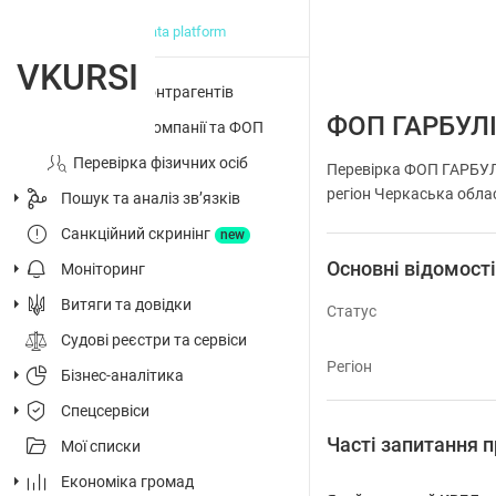
big data platform
VKURSI
Перевірка контрагентів
ФОП ГАРБУЛ
Досьє на компанії та ФОП
Перевірка фізичних осіб
Перевірка ФОП ГАРБУЛІ
регіон Черкаська облас
Пошук та аналіз звʼязків
Санкційний скринінг
new
Основні відомост
Моніторинг
Витяги та довідки
Статус
Судові реєстри та сервіси
Регіон
Бізнес-аналітика
Спецсервіси
Часті запитання
Мої списки
Економіка громад