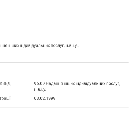
інших індивідуальних послуг, н.в.і.у.,
 КВЕД
96.09 Надання інших індивідуальних послуг,
н.в.і.у.
трації
08.02.1999