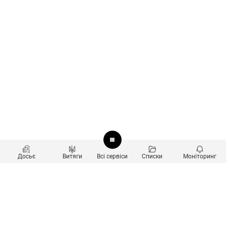
Досьє
Витяги
Всі сервіси
Списки
Моніторинг
Перевірка контрагентів
Продукти
Пошук та аналіз звʼязків
Користувачам
Санкційний скринінг
new