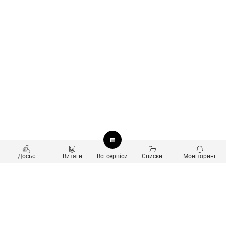
Досьє
Витяги
Всі сервіси
Списки
Моніторинг
Перевірка контрагентів
Продукти
Пошук та аналіз звʼязків
Користувачам
Санкційний скринінг
new