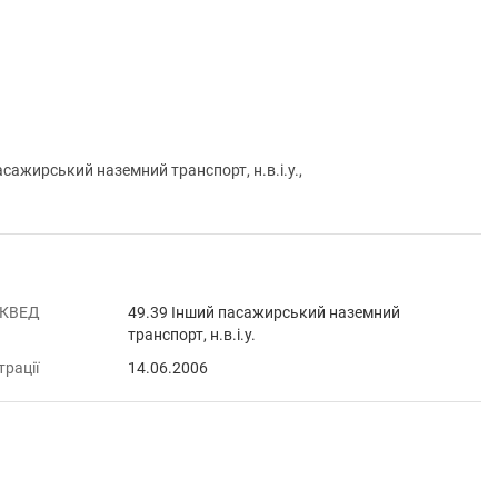
ажирський наземний транспорт, н.в.і.у.,
 КВЕД
49.39 Інший пасажирський наземний
транспорт, н.в.і.у.
трації
14.06.2006