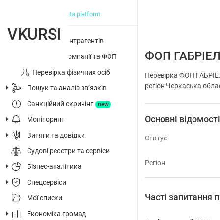
big data platform
VKURSI
Перевірка контрагентів
ФОП ГАБРІЕ
Досьє на компанії та ФОП
Перевірка фізичних осіб
Перевірка ФОП ГАБРІЕЛ
регіон Черкаська облас
Пошук та аналіз звʼязків
Санкційний скринінг
new
Основні відомост
Моніторинг
Витяги та довідки
Статус
Судові реєстри та сервіси
Регіон
Бізнес-аналітика
Спецсервіси
Часті запитання
Мої списки
Економіка громад