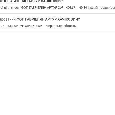
у ФОП ГАБРІЕЛЯН АРТУР ХАЧІКОВИЧ?
ї діяльності ФОП ГАБРІЕЛЯН АРТУР ХАЧІКОВИЧ - 49.39 Інший пасажирськи
єстрований ФОП ГАБРІЕЛЯН АРТУР ХАЧІКОВИЧ?
АБРІЕЛЯН АРТУР ХАЧІКОВИЧ - Черкаська область.