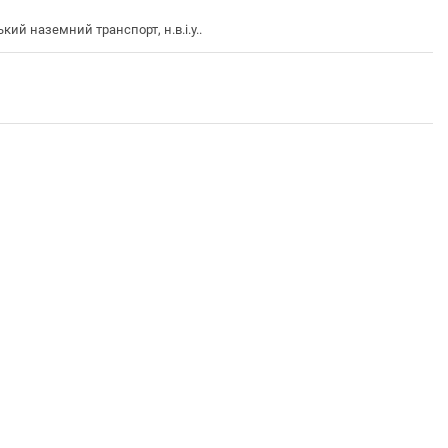
й наземний транспорт, н.в.і.у..