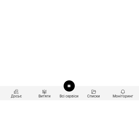
Досьє
Витяги
Всі сервіси
Списки
Моніторинг
Перевірка контрагентів
Продукти
Пошук та аналіз звʼязків
Користувачам
Санкційний скринінг
new