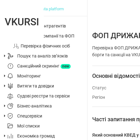
big data platform
VKURSI
Перевірка контрагентів
ФОП ДРИЖАК
Досьє на компанії та ФОП
Перевірка фізичних осіб
Перевірка ФОП ДРИЖАК 
борги та санкції на VK
Пошук та аналіз звʼязків
Санкційний скринінг
new
Основні відомост
Моніторинг
Витяги та довідки
Статус
Судові реєстри та сервіси
Регіон
Бізнес-аналітика
Спецсервіси
Часті запитанн
Мої списки
Який основний КВЕД
Економіка громад