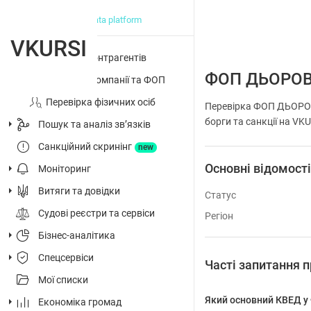
big data platform
VKURSI
Перевірка контрагентів
ФОП ДЬОРОВ
Досьє на компанії та ФОП
Перевірка фізичних осіб
Перевірка ФОП ДЬОРОВА
борги та санкції на VK
Пошук та аналіз звʼязків
Санкційний скринінг
new
Основні відомост
Моніторинг
Витяги та довідки
Статус
Судові реєстри та сервіси
Регіон
Бізнес-аналітика
Спецсервіси
Часті запитання
Мої списки
Який основний КВЕД 
Економіка громад