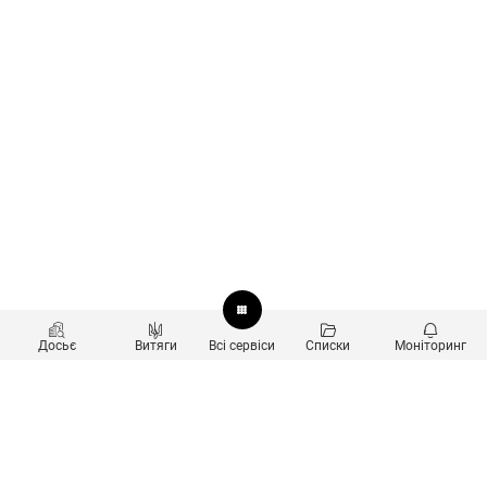
Досьє
Витяги
Всі сервіси
Списки
Моніторинг
Перевірка контрагентів
Продукти
Пошук та аналіз звʼязків
Користувачам
Санкційний скринінг
new