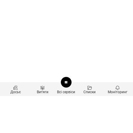
Досьє
Витяги
Всі сервіси
Списки
Моніторинг
Перевірка контрагентів
Продукти
Пошук та аналіз звʼязків
Користувачам
Санкційний скринінг
new