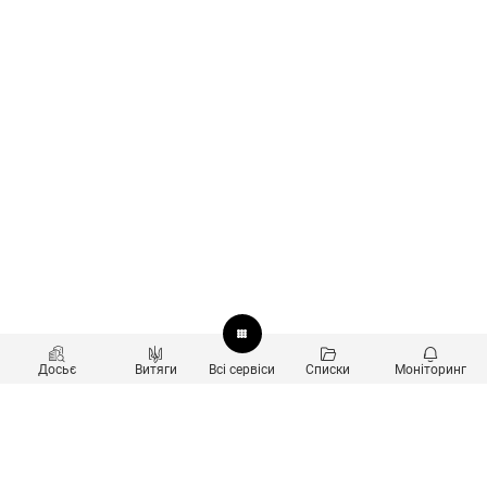
Досьє
Витяги
Всі сервіси
Списки
Моніторинг
Перевірка контрагентів
Продукти
Пошук та аналіз звʼязків
Користувачам