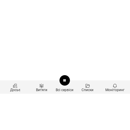
Досьє
Витяги
Всі сервіси
Списки
Моніторинг
Перевірка контрагентів
Продукти
Пошук та аналіз звʼязків
Користувачам
Санкційний скринінг
new