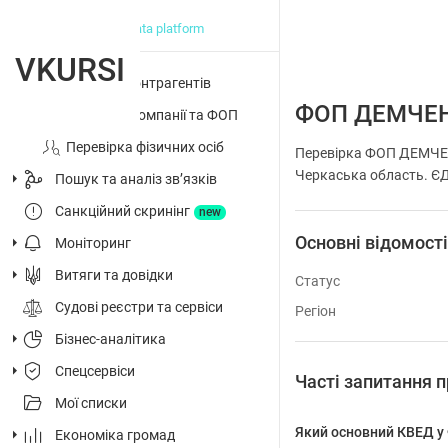
big data platform
VKURSI
Перевірка контрагентів
ФОП ДЕМЧЕ
Досьє на компанії та ФОП
Перевірка фізичних осіб
Перевірка ФОП ДЕМЧЕ
Черкаська область. ЄДР
Пошук та аналіз звʼязків
Санкційний скринінг
new
Основні відомост
Моніторинг
Витяги та довідки
Статус
Судові реєстри та сервіси
Регіон
Бізнес-аналітика
Спецсервіси
Часті запитанн
Мої списки
Який основний КВЕД
Економіка громад