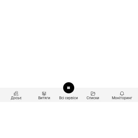
Досьє
Витяги
Всі сервіси
Списки
Моніторинг
Перевірка контрагентів
Продукти
Пошук та аналіз звʼязків
Користувачам
Санкційний скринінг
new