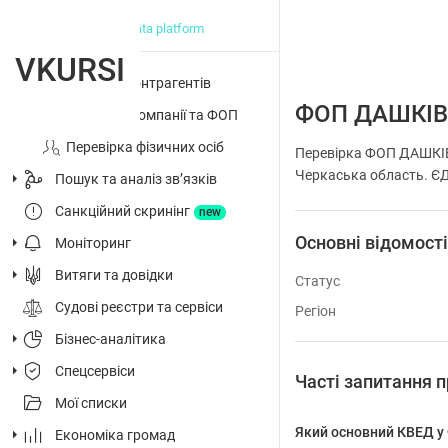
big data platform
VKURSI
Перевірка контрагентів
ФОП ДАШКІВ
Досьє на компанії та ФОП
Перевірка фізичних осіб
Перевірка ФОП ДАШКІВ
Черкаська область. ЄДР
Пошук та аналіз звʼязків
Санкційний скринінг
new
Основні відомост
Моніторинг
Витяги та довідки
Статус
Судові реєстри та сервіси
Регіон
Бізнес-аналітика
Спецсервіси
Часті запитанн
Мої списки
Який основний КВЕД
Економіка громад