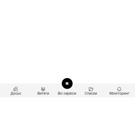
Досьє
Витяги
Всі сервіси
Списки
Моніторинг
Перевірка контрагентів
Продукти
Пошук та аналіз звʼязків
Користувачам
Санкційний скринінг
new