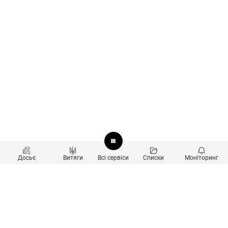
Досьє
Витяги
Всі сервіси
Списки
Моніторинг
Перевірка контрагентів
Продукти
Пошук та аналіз звʼязків
Користувачам
Санкційний скринінг
new