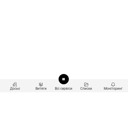
Досьє
Витяги
Всі сервіси
Списки
Моніторинг
Перевірка контрагентів
Продукти
Пошук та аналіз звʼязків
Користувачам
Санкційний скринінг
new