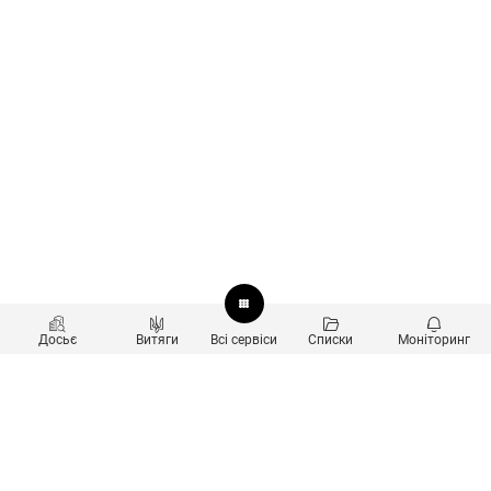
Досьє
Витяги
Всі сервіси
Списки
Моніторинг
Перевірка контрагентів
Продукти
Пошук та аналіз звʼязків
Користувачам
Санкційний скринінг
new