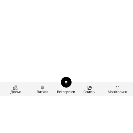
Досьє
Витяги
Всі сервіси
Списки
Моніторинг
Перевірка контрагентів
Продукти
Пошук та аналіз звʼязків
Користувачам
Санкційний скринінг
new