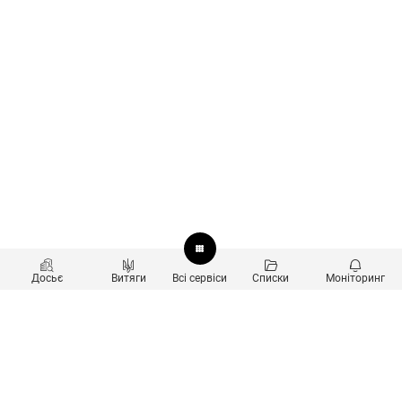
Досьє
Витяги
Всі сервіси
Списки
Моніторинг
Перевірка контрагентів
Продукти
Пошук та аналіз звʼязків
Користувачам
Санкційний скринінг
new