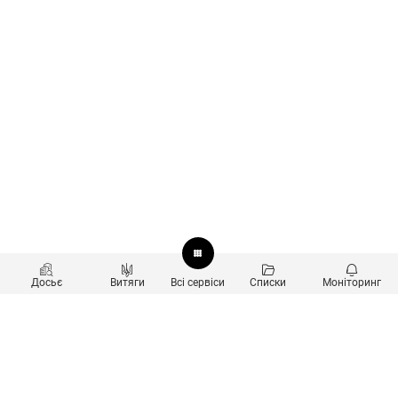
Досьє
Витяги
Всі сервіси
Списки
Моніторинг
Перевірка контрагентів
Продукти
Пошук та аналіз звʼязків
Користувачам
Санкційний скринінг
new