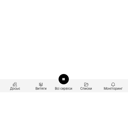
Досьє
Витяги
Всі сервіси
Списки
Моніторинг
Перевірка контрагентів
Продукти
Пошук та аналіз звʼязків
Користувачам
Санкційний скринінг
new