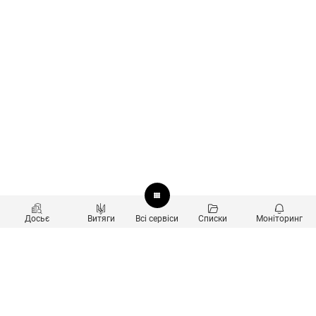
Досьє
Витяги
Всі сервіси
Списки
Моніторинг
Перевірка контрагентів
Продукти
Пошук та аналіз звʼязків
Користувачам
Санкційний скринінг
new