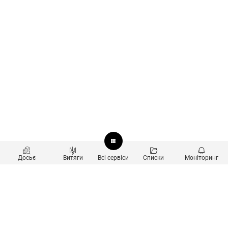
Досьє
Витяги
Всі сервіси
Списки
Моніторинг
Перевірка контрагентів
Продукти
Пошук та аналіз звʼязків
Користувачам
Санкційний скринінг
new