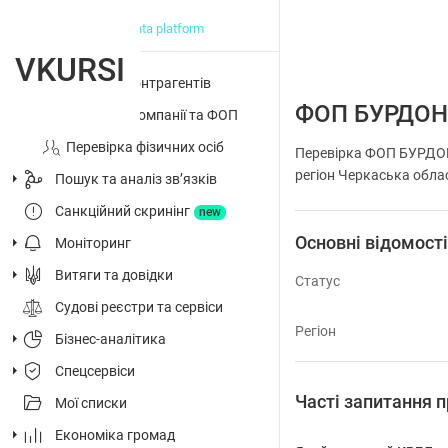
big data platform
VKURSI
Перевірка контрагентів
ФОП БУРДО
Досьє на компанії та ФОП
Перевірка фізичних осіб
Перевірка ФОП БУРДОН
регіон Черкаська облас
Пошук та аналіз звʼязків
Санкційний скринінг
new
Основні відомост
Моніторинг
Витяги та довідки
Статус
Судові реєстри та сервіси
Регіон
Бізнес-аналітика
Спецсервіси
Часті запитанн
Мої списки
Економіка громад