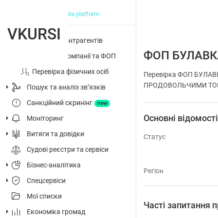
big data platform
VKURSI
Перевірка контрагентів
ФОП БУЛАВК
Досьє на компанії та ФОП
Перевірка фізичних осіб
Перевірка ФОП БУЛАВ
ПРОДОВОЛЬЧИМИ ТОВАРА
Пошук та аналіз звʼязків
Санкційний скринінг
new
Основні відомост
Моніторинг
Витяги та довідки
Статус
Судові реєстри та сервіси
Бізнес-аналітика
Регіон
Спецсервіси
Мої списки
Часті запитання
Економіка громад